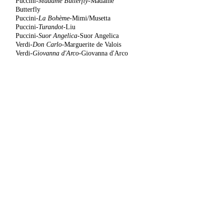
Puccini-
Madame Butterfly
-Madame
Butterfly
Puccini-
La Bohème
-Mimi/Musetta
Puccini-
Turandot
-Liu
Puccini-
Suor Angelica-
Suor Angelica
Verdi
-Don Carlo-
Marguerite de Valois
Verdi-
Giovanna d'Arco
-Giovanna d'Arco