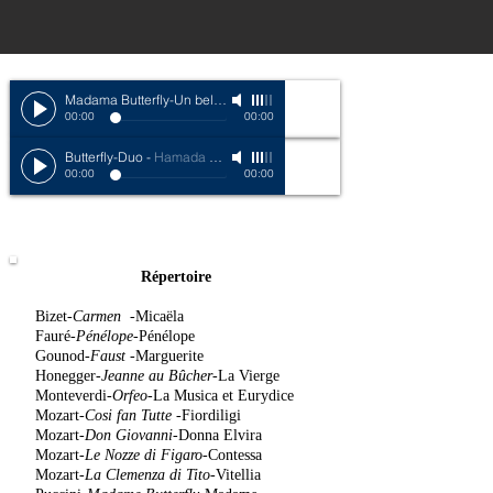
Madama Butterfly-Un bel di vedremo
-
Opéra de Reims-2016
00:00
00:00
Butterfly-Duo
-
Hamada Bettinger Opera de Reims
00:00
00:00
Répertoire
Bizet-
Carmen
-Micaëla
Fauré-
Pénélope
-Pénélope
Gounod-
Faust
-Marguerite
Honegger-
Jeanne au Bûcher-
La Vierge
Monteverdi-
Orfeo
-La Musica et Eurydice
Mozart-
Cosi fan Tutte
-Fiordiligi
Mozart-
Don Giovanni-
Donna Elvira
Mozart-
Le Nozze di Figaro-
Contessa
Mozart-
La Clemenza di Tito-
Vitellia