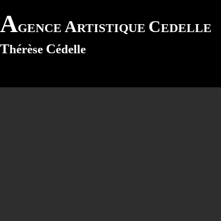
A
A
C
GENCE
RTISTIQUE
EDELLE
T
C
hérèse
édelle