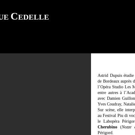
C
QUE
EDELLE
Astrid Dupuis étudie
de Bordeaux auprès d
l’Opéra Studio Les M
entre autres à l’Ac
avec Damien Guillon
Yves Coudray, Natali
Sur scène, elle inter
au Festival Piu di voc
le Labopéra Périgo
Cherubino
(
Nozze 
Périgord.