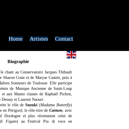
Home
Artistes
Contact
Biographie
 le chant au Conservatoire Jacques Thibault
e Sharon Coste et de Maryse Castets, puis à
aîtres Sonneurs de Toulouse. Elle participe
adémie de Musique Ancienne de Saint-Loup
 et aux Master classes de Raphaël Pichon,
e Dessay et Laurent Naouri.
prète le rôle de
Suzuki
(
Madama Butterfly
)
e en Périgord, le rôle-titre de
Carmen
, avec
rd Dordogne et plus récemment celui de
di Figaro
) au Festival Piu di voce en