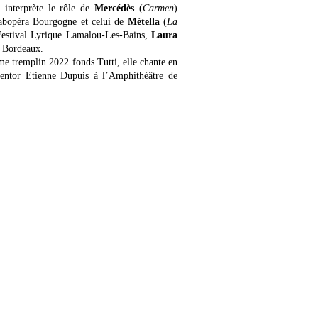
 interprète le rôle de
Mercédès
(
Carmen
)
abopéra Bourgogne et celui de
Métella
(
La
estival Lyrique Lamalou-Les-Bains,
Laura
e Bordeaux.
e tremplin 2022 fonds Tutti, elle chante en
ntor Etienne Dupuis à l’Amphithéâtre de