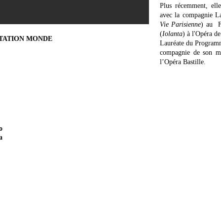
Plus récemment, elle
avec la compagnie L
Vie Parisienne
) au F
(
Iolanta
) à l'Opéra d
TATION MONDE
Lauréate du Programm
compagnie de son me
l’Opéra Bastille.
Prochainement
o
a