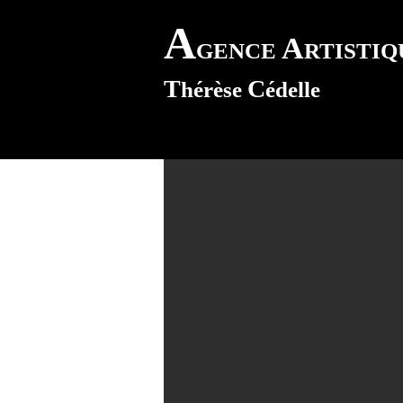
A
A
GENCE
RTISTI
T
C
hérèse
édelle
rid Dupuis
zo-Soprano