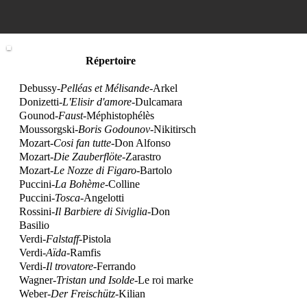
Procha
Répertoire
Debussy-
Pelléas et Mélisande-
Arkel
Donizetti-
L'Elisir d'amore-
Dulcamara
Gounod-
Faust-
Méphistophélès
Moussorgski-
Boris Godounov-
Nikitirsch
Mozart-
Cosi fan tutte-
Don Alfonso
Mozart-
Die Zauberflöte-
Zarastro
Mozart-
Le Nozze di Figaro-
Bartolo
Puccini-
La Bohème-
Colline
Puccini-
Tosca-
Angelotti
Rossini-
Il Barbiere di Siviglia-
Don
Basilio
Verdi-
Falstaff-
Pistola
Verdi-
Aïda-
Ramfis
Verdi-
Il trovatore-
Ferrando
Wagner-
Tristan und Isolde-
Le roi marke
Weber-
Der Freischütz-
Kilian