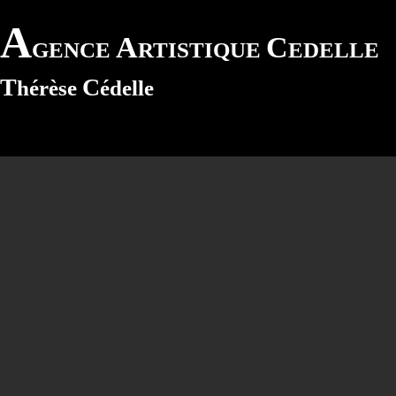
A
A
C
GENCE
RTISTIQUE
EDELLE
T
C
hérèse
édelle