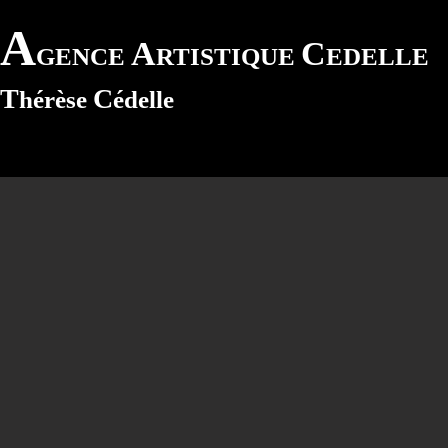
A
A
C
GENCE
RTISTIQUE
EDELLE
T
C
hérèse
édelle