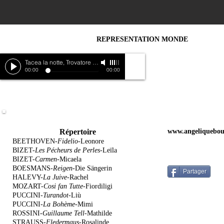
REPRESENTATION MONDE
Tacea la notte, Trovatore
-
Trovatore
Proch
00:00
00:00
Répertoire
www.angeliquebou
BEETHOVEN-
Fidelio-
Leonore
BIZET-
Les Pécheurs de Perles-
Leïla
BIZET-
Carmen-
Micaela
BOESMANS-
Reigen-
Die Sängerin
Partager
HALEVY-
La Juive-
Rachel
MOZART-
Cosi fan Tutte-
Fiordiligi
PUCCINI-
Turandot-
Liù
PUCCINI-
La Bohème-
Mimi
ROSSINI-
Guillaume Tell-
Mathilde
STRAUSS-
Fledermaus-
Rosalinde